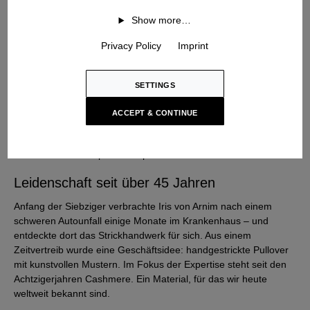
Show more…
Privacy Policy
Imprint
SETTINGS
Heritage
ACCEPT & CONTINUE
Aus der besonderen Unternehmensgeschichte ziehen wir auch
heute die unerschöpfliche Inspiration für unsere Arbeit.
Leidenschaft seit über 45 Jahren
Anfang der Siebziger verbrachte Iris von Arnim nach einem
schweren Autounfall einige Monate im Krankenhaus – und
entdeckte dort das Strickhandwerk für sich. Aus einem
Zeitvertreib wurde eine Geschäftsidee: handgestrickte Pullover
mit kunstvollen Mustern. Im Fokus der Expertise steht seit den
Achtzigerjahren Cashmere. Ein Material, für das wir heute
weltweit bekannt sind.