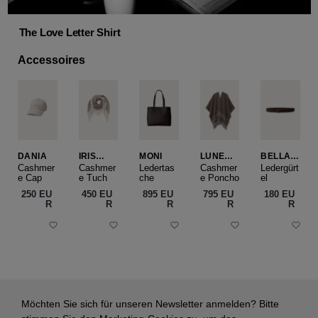
The Love Letter Shirt
Accessoires
DANIA
IRIS
MONI
LUNEA
BELLA
CASHME
CAPE
SLIM
Cashmer
Cashmer
Ledertas
Cashmer
Ledergürt
e Cap
RE
e Tuch
che
e Poncho
el
SMALL
250 EU
450 EU
895 EU
795 EU
180 EU
R
R
R
R
R
Möchten Sie sich für unseren Newsletter anmelden? Bitte