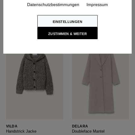
Datenschutzbestimmungen
Impressum
Handstrick Pullover
Cashmere Pullover
1.695 EUR
1.195 EUR
EINSTELLUNGEN
ZUSTIMMEN & WEITER
VILDA
DELARA
Handstrick Jacke
Doubleface Mantel