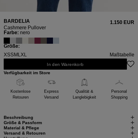
BARDELIA
1.150 EUR
Cashmere Pullover
auswählen
Farbe
:
nero
auswählen
Größe
:
XS
S
M
L
XL
Maßtabelle
In den Warenkorb
Verfügbarkeit im Store
Kostenlose
Express
Qualität &
Personal
Retouren
Versand
Langlebigkeit
Shopping
Beschreibung
Größe & Passform
Material & Pflege
Versand & Retouren