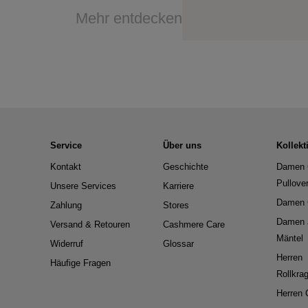
Mehr entdecken
Service
Über uns
Kollekt
Kontakt
Geschichte
Damen 
Pullove
Unsere Services
Karriere
Damen 
Zahlung
Stores
Damen 
Versand & Retouren
Cashmere Care
Mäntel
Widerruf
Glossar
Herren
Häufige Fragen
Rollkra
Herren 