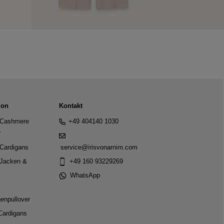
ion
Kontakt
Cashmere
+49 404140 1030
r
Cardigans
service@irisvonarnim.com
Jacken &
+49 160 93229269
WhatsApp
genpullover
Cardigans