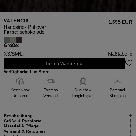
VALENCIA
1.695 EUR
Handstrick Pullover
auswählen
Farbe
:
schokolade
auswählen
Größe
:
XS/S
M/L
Maßtabelle
In den Warenkorb
Verfügbarkeit im Store
Kostenlose
Express
Qualität &
Personal
Retouren
Versand
Langlebigkeit
Shopping
Beschreibung
Größe & Passform
Material & Pflege
Versand & Retouren