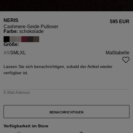
NERIS
595 EUR
Cashmere-Seide Pullover
auswählen
Farbe
:
schokolade
auswählen
Größe
:
XS
S
M
L
XL
Maßtabelle
(Diese Option ist zurzeit nicht verfügbar.)
Lassen Sie sich benachrichtigen, sobald der Artikel wieder
verfügbar ist.
E-Mail Adresse
BENACHRICHTIGEN
Verfügbarkeit im Store