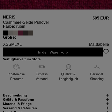
NERIS
595 EUR
Cashmere-Seide Pullover
auswählen
Farbe
:
rubin
auswählen
Größe
:
XS
S
M
L
XL
Maßtabelle
In den Warenkorb
Verfügbarkeit im Store
Kostenlose
Express
Qualität &
Personal
Retouren
Versand
Langlebigkeit
Shopping
Beschreibung
Größe & Passform
Material & Pflege
Versand & Retouren