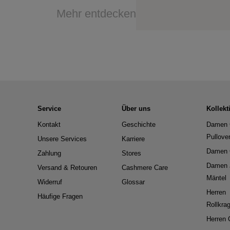
Mehr entdecken
Service
Über uns
Kollekt
Kontakt
Geschichte
Damen 
Pullove
Unsere Services
Karriere
Damen 
Zahlung
Stores
Damen 
Versand & Retouren
Cashmere Care
Mäntel
Widerruf
Glossar
Herren
Häufige Fragen
Rollkra
Herren 