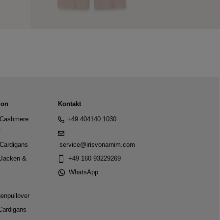
ion
Kontakt
Cashmere
+49 404140 1030
r
Cardigans
service@irisvonarnim.com
Jacken &
+49 160 93229269
WhatsApp
genpullover
Cardigans