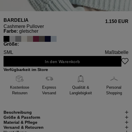
BARDELIA
1.150 EUR
Cashmere Pullover
auswählen
Farbe
:
gletscher
auswählen
Größe
:
S
M
L
Maßtabelle
In den Warenkorb
Verfügbarkeit im Store
Kostenlose
Express
Qualität &
Personal
Retouren
Versand
Langlebigkeit
Shopping
Beschreibung
Größe & Passform
Material & Pflege
Versand & Retouren