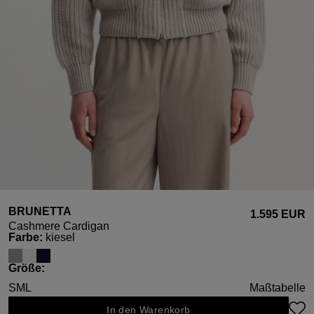
BRUNETTA
1.595 EUR
Cashmere Cardigan
auswählen
Farbe
:
kiesel
auswählen
Größe
:
S
M
L
Maßtabelle
In den Warenkorb