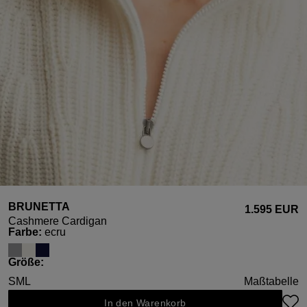
BRUNETTA
1.595 EUR
Cashmere Cardigan
auswählen
Farbe
:
ecru
auswählen
Größe
:
S
M
L
Maßtabelle
In den Warenkorb