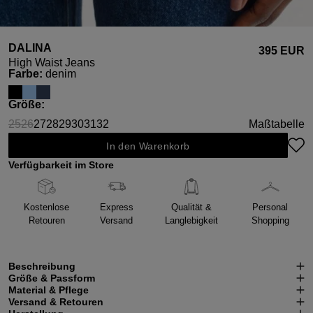
DALINA
395 EUR
High Waist Jeans
auswählen
Farbe
:
denim
auswählen
Größe
:
25
26
27
28
29
30
31
32
Maßtabelle
(Diese Option ist zurzeit nicht verfügbar.)
(Diese Option ist zurzeit nicht verfügbar.)
In den Warenkorb
Verfügbarkeit im Store
Kostenlose
Express
Qualität &
Personal
Retouren
Versand
Langlebigkeit
Shopping
Beschreibung
Größe & Passform
Material & Pflege
Versand & Retouren