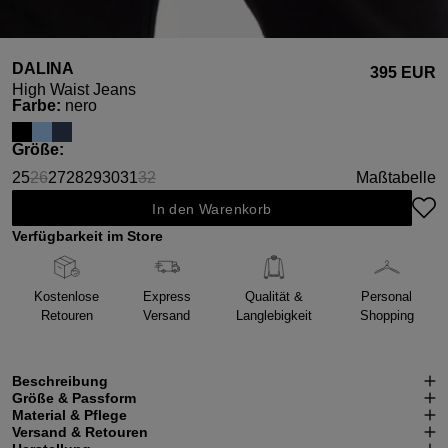
DALINA
395 EUR
High Waist Jeans
auswählen
Farbe
:
nero
auswählen
Größe
:
25
26
27
28
29
30
31
32
Maßtabelle
(Diese Option ist zurzeit nicht verfügbar.)
(Diese Option ist zurzeit nicht verfügbar.)
In den Warenkorb
Verfügbarkeit im Store
Kostenlose
Express
Qualität &
Personal
Retouren
Versand
Langlebigkeit
Shopping
Beschreibung
Größe & Passform
Material & Pflege
Versand & Retouren