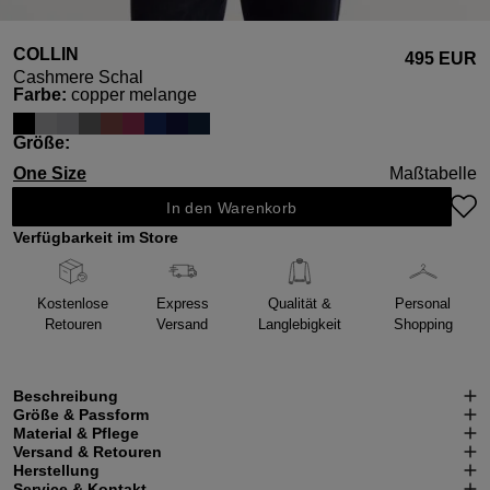
COLLIN
495 EUR
Cashmere Schal
auswählen
Farbe
:
copper melange
auswählen
Größe
:
One Size
Maßtabelle
In den Warenkorb
Verfügbarkeit im Store
Kostenlose
Express
Qualität &
Personal
Retouren
Versand
Langlebigkeit
Shopping
Beschreibung
Größe & Passform
Material & Pflege
Versand & Retouren
Herstellung
Service & Kontakt