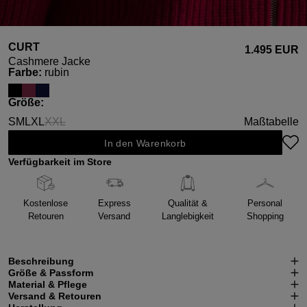
CURT
1.495 EUR
Cashmere Jacke
auswählen
Farbe
:
rubin
auswählen
Größe
:
S
M
L
XL
XXL
Maßtabelle
(Diese Option ist zurzeit nicht verfügbar.)
In den Warenkorb
Verfügbarkeit im Store
Kostenlose
Express
Qualität &
Personal
Retouren
Versand
Langlebigkeit
Shopping
Beschreibung
Größe & Passform
Material & Pflege
Versand & Retouren