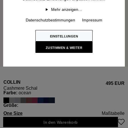
Mehr anzeigen…
Datenschutzbestimmungen
Impressum
EINSTELLUNGEN
ZUSTIMMEN & WEITER
COLLIN
495 EUR
Cashmere Schal
auswählen
Farbe
:
ocean
auswählen
Größe
:
One Size
Maßtabelle
In den Warenkorb