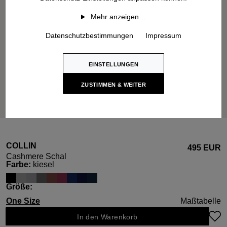
Mehr anzeigen…
Datenschutzbestimmungen
Impressum
EINSTELLUNGEN
ZUSTIMMEN & WEITER
COLLIN
495 EUR
Cashmere Schal
auswählen
Farbe
:
kiesel
auswählen
Größe
:
One Size
Maßtabelle
In den Warenkorb