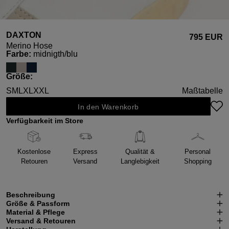
DAXTON
795 EUR
Merino Hose
auswählen
Farbe
:
midnigth/blu
auswählen
Größe
:
S
M
L
XL
XXL
Maßtabelle
In den Warenkorb
Verfügbarkeit im Store
Kostenlose
Express
Qualität &
Personal
Retouren
Versand
Langlebigkeit
Shopping
Beschreibung
Größe & Passform
Material & Pflege
Versand & Retouren