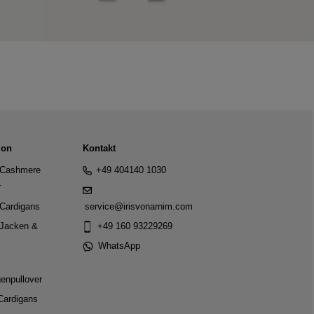
ion
Kontakt
Cashmere
+49 404140 1030
r
Cardigans
service@irisvonarnim.com
Jacken &
+49 160 93229269
WhatsApp
genpullover
Cardigans