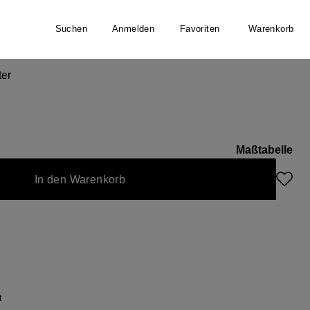
Suchen
Anmelden
Favoriten
Warenkorb
er
ter
Maßtabelle
In den Warenkorb
t