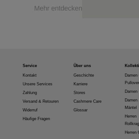
Mehr entdecken
Service
Über uns
Kollekt
Kontakt
Geschichte
Damen 
Pullove
Unsere Services
Karriere
Damen 
Zahlung
Stores
Damen 
Versand & Retouren
Cashmere Care
Mäntel
Widerruf
Glossar
Herren
Häufige Fragen
Rollkra
Herren 