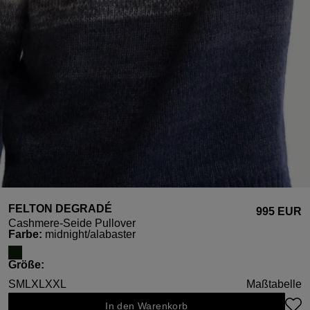
FELTON DEGRADÉ
995 EUR
Cashmere-Seide Pullover
auswählen
Farbe
:
midnight/alabaster
auswählen
Größe
:
S
M
L
XL
XXL
Maßtabelle
In den Warenkorb