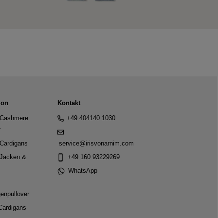
ion
Kontakt
Cashmere
+49 404140 1030
r
Cardigans
service@irisvonarnim.com
Jacken &
+49 160 93229269
WhatsApp
genpullover
Cardigans