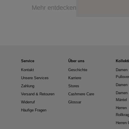
Mehr entdecken
Service
Über uns
Kollekt
Kontakt
Geschichte
Damen 
Pullove
Unsere Services
Karriere
Damen 
Zahlung
Stores
Damen 
Versand & Retouren
Cashmere Care
Mäntel
Widerruf
Glossar
Herren
Häufige Fragen
Rollkra
Herren 