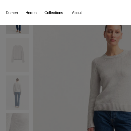
springen
Zur Hauptnavigation springen
Damen
Herren
Collections
About