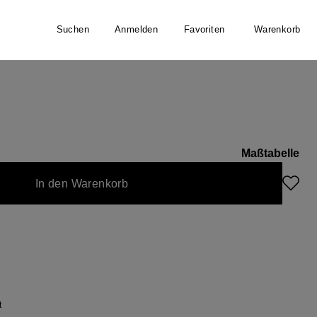
Suchen
Anmelden
Favoriten
Warenkorb
Maßtabelle
nicht verfügbar.)
 zurzeit nicht verfügbar.)
In den Warenkorb
t