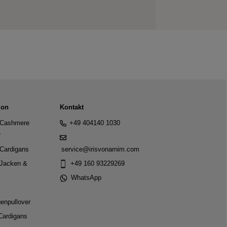
ion
Kontakt
Cashmere
+49 404140 1030
r
Cardigans
service@irisvonarnim.com
Jacken &
+49 160 93229269
WhatsApp
genpullover
Cardigans