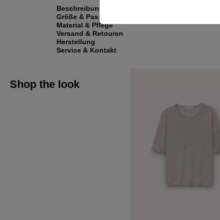
Beschreibung
Größe & Passform
Material & Pflege
Versand & Retouren
Herstellung
Service & Kontakt
Shop the look