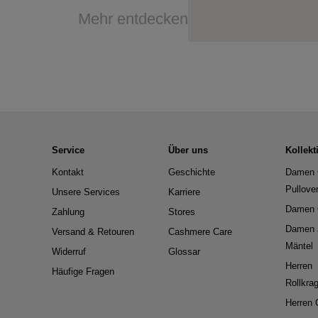
Mehr entdecken
Service
Über uns
Kollekt
Kontakt
Geschichte
Damen 
Pullove
Unsere Services
Karriere
Damen 
Zahlung
Stores
Damen 
Versand & Retouren
Cashmere Care
Mäntel
Widerruf
Glossar
Herren
Häufige Fragen
Rollkra
Herren 