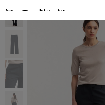
springen
Zur Hauptnavigation springen
Damen
Herren
Collections
About