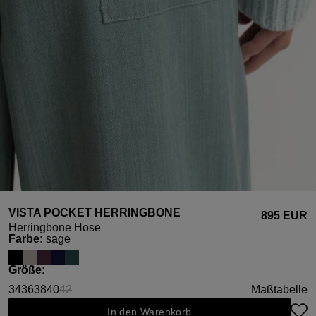
VISTA POCKET HERRINGBONE
895 EUR
Herringbone Hose
auswählen
Farbe
:
sage
auswählen
Größe
:
34
36
38
40
42
Maßtabelle
(Diese Option ist zurzeit nicht verfügbar.)
In den Warenkorb