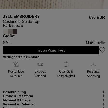
JYLL EMBROIDERY
695 EUR
Cashmere-Seide Top
auswählen
Farbe
:
ecru
auswählen
Größe
:
S
M
L
Maßtabelle
In den Warenkorb
Verfügbarkeit im Store
Kostenlose
Express
Qualität &
Personal
Retouren
Versand
Langlebigkeit
Shopping
Beschreibung
Größe & Passform
Material & Pflege
Versand & Retouren