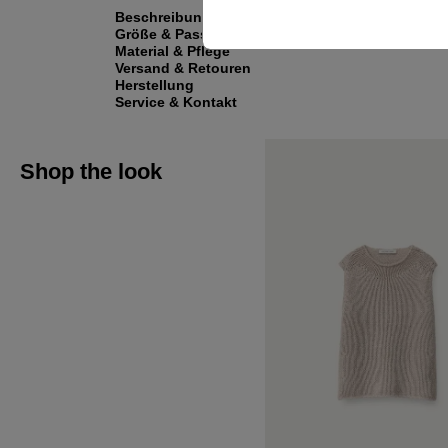
Beschreibung
Größe & Passform
Material & Pflege
Versand & Retouren
Herstellung
Service & Kontakt
Shop the look