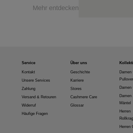
Mehr entdecken
Service
Über uns
Kollekt
Kontakt
Geschichte
Damen 
Pullove
Unsere Services
Karriere
Damen 
Zahlung
Stores
Damen 
Versand & Retouren
Cashmere Care
Mäntel
Widerruf
Glossar
Herren
Häufige Fragen
Rollkra
Herren 