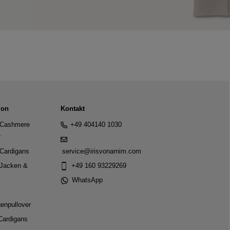
ion
Kontakt
Cashmere
+49 404140 1030
r
Cardigans
service@irisvonarnim.com
Jacken &
+49 160 93229269
WhatsApp
genpullover
Cardigans