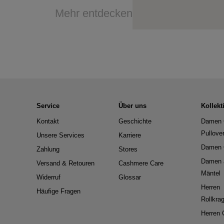
Mehr entdecken
Service
Über uns
Kollekt
Kontakt
Geschichte
Damen 
Pullove
Unsere Services
Karriere
Damen 
Zahlung
Stores
Damen 
Versand & Retouren
Cashmere Care
Mäntel
Widerruf
Glossar
Herren
Häufige Fragen
Rollkra
Herren 