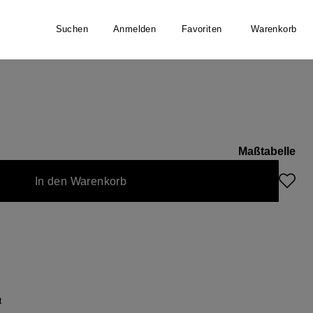
Suchen
Anmelden
Favoriten
Warenkorb
RINGBONE
Maßtabelle
ist zurzeit nicht verfügbar.)
In den Warenkorb
t