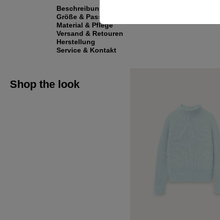
Beschreibung
Größe & Passform
Material & Pflege
Versand & Retouren
Herstellung
Service & Kontakt
Shop the look