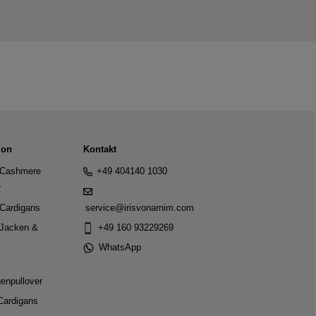
ion
Kontakt
Cashmere
+49 404140 1030
r
Cardigans
service@irisvonarnim.com
Jacken &
+49 160 93229269
WhatsApp
genpullover
Cardigans