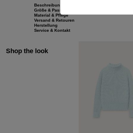
Beschreibung
Größe & Passform
Material & Pflege
Versand & Retouren
Herstellung
Service & Kontakt
Shop the look