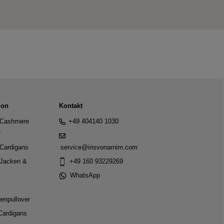
ion
Kontakt
Cashmere
+49 404140 1030
r
Cardigans
service@irisvonarnim.com
Jacken &
+49 160 93229269
WhatsApp
genpullover
Cardigans