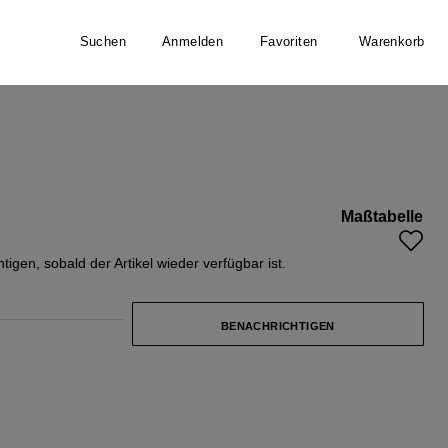
Suchen
Anmelden
Favoriten
Warenkorb
RINGBONE
Maßtabelle
 ist zurzeit nicht verfügbar.)
igen, sobald der Artikel wieder verfügbar ist.
BENACHRICHTIGEN