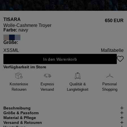
TISARA
650 EUR
Wolle-Cashmere Troyer
auswählen
Farbe
:
navy
auswählen
Größe
:
XS
S
M
L
Maßtabelle
In den Warenkorb
Verfügbarkeit im Store
Kostenlose
Express
Qualität &
Personal
Retouren
Versand
Langlebigkeit
Shopping
Beschreibung
Größe & Passform
Material & Pflege
Versand & Retouren