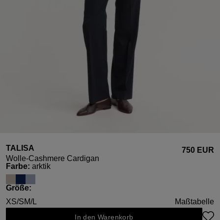
TALISA
750 EUR
Wolle-Cashmere Cardigan
auswählen
Farbe
:
arktik
auswählen
Größe
:
XS/S
M/L
Maßtabelle
In den Warenkorb