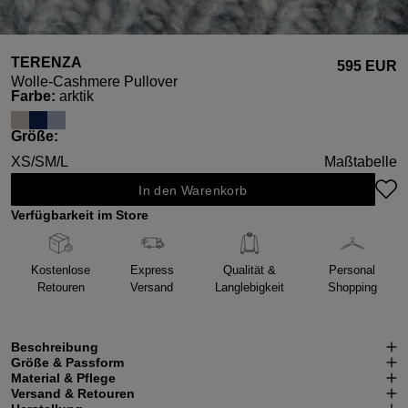
TERENZA
595 EUR
Wolle-Cashmere Pullover
auswählen
Farbe
:
arktik
auswählen
Größe
:
XS/S
M/L
Maßtabelle
In den Warenkorb
Verfügbarkeit im Store
Kostenlose
Express
Qualität &
Personal
Retouren
Versand
Langlebigkeit
Shopping
Beschreibung
Größe & Passform
Material & Pflege
Versand & Retouren