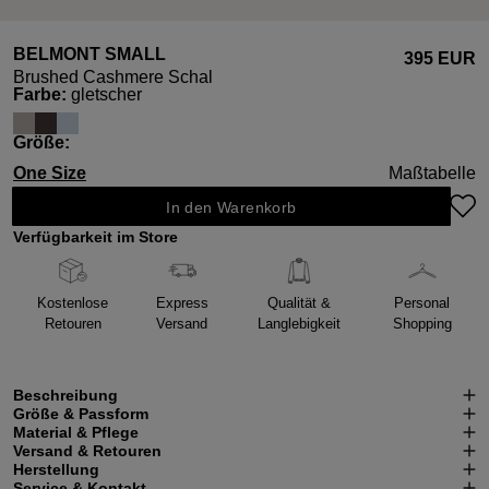
BELMONT SMALL
395 EUR
Brushed Cashmere Schal
auswählen
Farbe
:
gletscher
auswählen
Größe
:
One Size
Maßtabelle
In den Warenkorb
Verfügbarkeit im Store
Kostenlose
Express
Qualität &
Personal
Retouren
Versand
Langlebigkeit
Shopping
Beschreibung
Größe & Passform
Material & Pflege
Versand & Retouren
Herstellung
Service & Kontakt