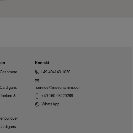
ion
Kontakt
Cashmere
+49 404140 1030
r
Cardigans
service@irisvonarnim.com
Jacken &
+49 160 93229269
WhatsApp
genpullover
Cardigans