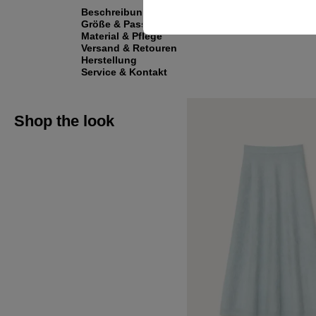
Beschreibung
Größe & Passform
Material & Pflege
Versand & Retouren
Herstellung
Service & Kontakt
Shop the look