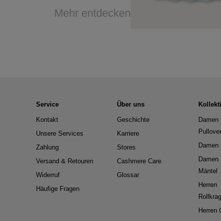
Mehr entdecken
Service
Über uns
Kollekt
Kontakt
Geschichte
Damen 
Pullove
Unsere Services
Karriere
Damen 
Zahlung
Stores
Damen 
Versand & Retouren
Cashmere Care
Mäntel
Widerruf
Glossar
Herren
Häufige Fragen
Rollkra
Herren 