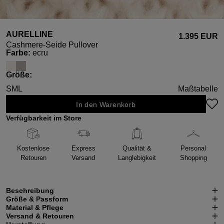
AURELLINE
1.395 EUR
Cashmere-Seide Pullover
auswählen
Farbe
:
ecru
auswählen
Größe
:
S
M
L
Maßtabelle
In den Warenkorb
Verfügbarkeit im Store
Kostenlose
Express
Qualität &
Personal
Retouren
Versand
Langlebigkeit
Shopping
Beschreibung
Größe & Passform
Material & Pflege
Versand & Retouren