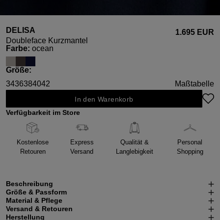
DELISA
1.695 EUR
Doubleface Kurzmantel
auswählen
Farbe
:
ocean
auswählen
Größe
:
34
36
38
40
42
Maßtabelle
In den Warenkorb
Verfügbarkeit im Store
Kostenlose
Express
Qualität &
Personal
Retouren
Versand
Langlebigkeit
Shopping
Beschreibung
Größe & Passform
Material & Pflege
Versand & Retouren
Herstellung