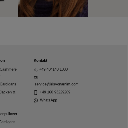
ion
Kontakt
Cashmere
+49 404140 1030
r
Cardigans
service@irisvonarnim.com
Jacken &
+49 160 93229269
WhatsApp
genpullover
Cardigans