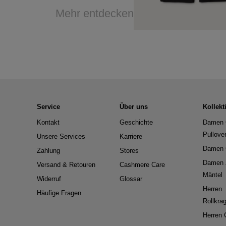
Mehr entdecken
Service
Über uns
Kollekt
Kontakt
Geschichte
Damen 
Pullove
Unsere Services
Karriere
Damen 
Zahlung
Stores
Damen 
Versand & Retouren
Cashmere Care
Mäntel
Widerruf
Glossar
Herren
Häufige Fragen
Rollkra
Herren 