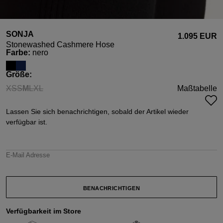
SONJA
1.095 EUR
Stonewashed Cashmere Hose
auswählen
Farbe
:
nero
auswählen
Größe
:
XS
S
M
L
XL
Maßtabelle
(Diese Option ist zurzeit nicht verfügbar.)
(Diese Option ist zurzeit nicht verfügbar.)
(Diese Option ist zurzeit nicht verfügbar.)
(Diese Option ist zurzeit nicht verfügbar.)
(Diese Option ist zurzeit nicht verfügbar.)
Lassen Sie sich benachrichtigen, sobald der Artikel wieder
verfügbar ist.
E-Mail Adresse
BENACHRICHTIGEN
Verfügbarkeit im Store