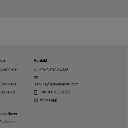
ion
Kontakt
Cashmere
+49 404140 1030
r
Cardigans
service@irisvonarnim.com
Jacken &
+49 160 93229269
WhatsApp
genpullover
Cardigans