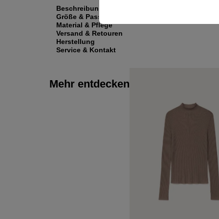
Beschreibung
Größe & Passform
Material & Pflege
Versand & Retouren
Herstellung
Service & Kontakt
Mehr entdecken