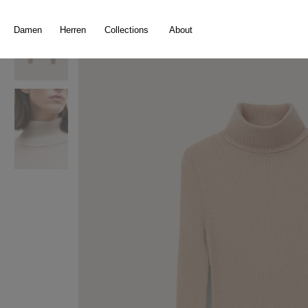
springen
Zur Hauptnavigation springen
Damen
Herren
Collections
About