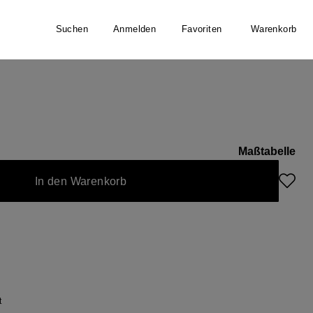
Suchen
Anmelden
Favoriten
Warenkorb
llover
Maßtabelle
nicht verfügbar.)
 ist zurzeit nicht verfügbar.)
In den Warenkorb
t