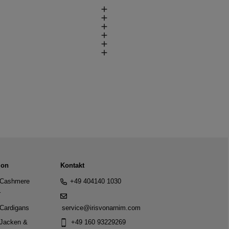
ion
Kontakt
Cashmere
+49 404140 1030
r
Cardigans
service@irisvonarnim.com
Jacken &
+49 160 93229269