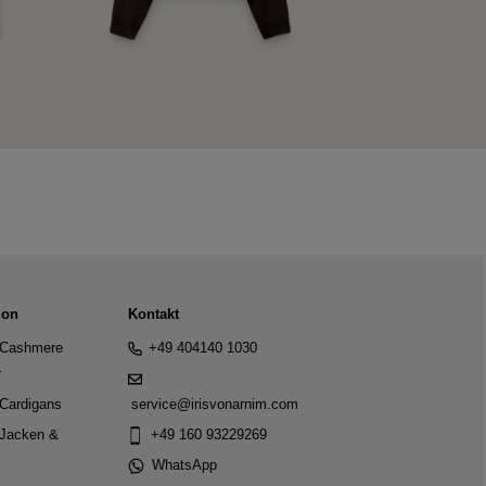
ion
Kontakt
Cashmere
+49 404140 1030
r
Cardigans
service@irisvonarnim.com
Jacken &
+49 160 93229269
WhatsApp