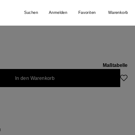
Suchen
Anmelden
Favoriten
Warenkorb
Maßtabelle
it nicht verfügbar.)
rzeit nicht verfügbar.)
 zurzeit nicht verfügbar.)
ist zurzeit nicht verfügbar.)
In den Warenkorb
t