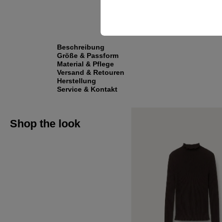
Beschreibung
Größe & Passform
Material & Pflege
Versand & Retouren
Herstellung
Service & Kontakt
Shop the look