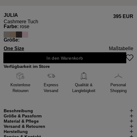
JULIA
395 EUR
Cashmere Tuch
auswählen
Farbe
:
rose
auswählen
Größe
:
One Size
Maßtabelle
In den Warenkorb
Verfügbarkeit im Store
Kostenlose
Express
Qualität &
Personal
Retouren
Versand
Langlebigkeit
Shopping
Beschreibung
Größe & Passform
Material & Pflege
Versand & Retouren
Herstellung
Service & Kontakt