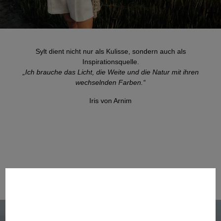
Sylt dient nicht nur als Kulisse, sondern auch als
Inspirationsquelle.
„Ich brauche das Licht, die Weite und die Natur mit ihren
wechselnden Farben.“
Iris von Arnim