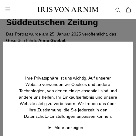
alt springen
Iris von Arnim im Porträt der
Süddeutschen Zeitung
Das Porträt wurde am 25. Januar 2025 veröffentlicht, das
Gespräch führte
Anne Goebel.
Ihre Privatsphäre ist uns wichtig. Auf unserer
Website verwenden wir Cookies und andere
Technologien, von denen einige essentiell sind und
andere uns helfen, Ihr Einkaufserlebnis und unsere
Website stetig zu verbessern. Wir freuen uns über
Ihre Zustimmung, die Sie jederzeit in den
Datenschutz-Einstellungen anpassen können.
Mehr anzeigen…