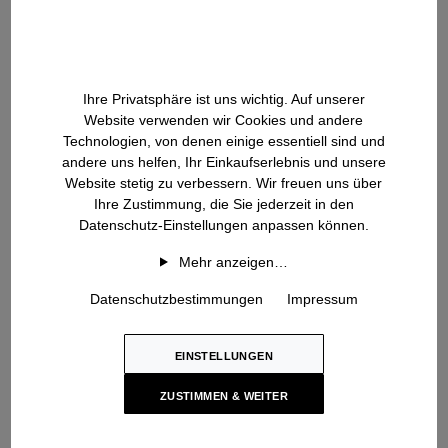
Ihre Privatsphäre ist uns wichtig. Auf unserer
Website verwenden wir Cookies und andere
The Story Behind: Cashmere-
Technologien, von denen einige essentiell sind und
andere uns helfen, Ihr Einkaufserlebnis und unsere
Wool Check
Website stetig zu verbessern. Wir freuen uns über
Ihre Zustimmung, die Sie jederzeit in den
Ein Highlight der Herbst | Winter Kollektion ist das gewebte
Datenschutz-Einstellungen anpassen können.
Karo-Muster, das exklusiv für Iris von Arnim entwickelt wurde.
Mehr anzeigen…
Die weit geschnittene Hose JULIANA und das Cape JENNIFER
sind aus einer Cashmere-Virgin Wool Mischung gefertigt und in
Datenschutzbestimmungen
Impressum
der Farbkombination Nero/ Lavendel verfügbar.
EINSTELLUNGEN
ZUSTIMMEN & WEITER