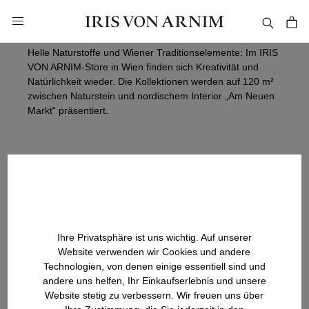
alt springen
Store Wien
Helle Naturstoffe und Wiener Traditionselemente: Im IRIS
VON ARNIM-Store in Wien finden sich Kreativität und
Natürlichkeit wieder. Die Kollektionen werden auf 120 m²
zwischen Naturstein und nordischem Interior „Am Neuen
Markt“ präsentiert.
Ihre Privatsphäre ist uns wichtig. Auf unserer
Website verwenden wir Cookies und andere
Technologien, von denen einige essentiell sind und
andere uns helfen, Ihr Einkaufserlebnis und unsere
Website stetig zu verbessern. Wir freuen uns über