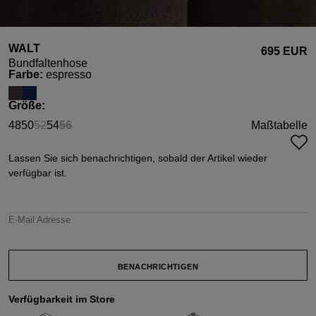
WALT
695 EUR
Bundfaltenhose
auswählen
Farbe
:
espresso
auswählen
Größe
:
48
50
52
54
56
Maßtabelle
(Diese Option ist zurzeit nicht verfügbar.)
(Diese Option ist zurzeit nicht verfügbar.)
Lassen Sie sich benachrichtigen, sobald der Artikel wieder
verfügbar ist.
E-Mail Adresse
BENACHRICHTIGEN
Verfügbarkeit im Store