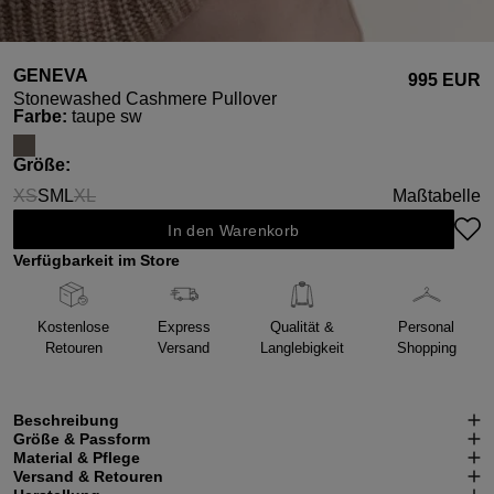
GENEVA
995 EUR
Stonewashed Cashmere Pullover
auswählen
Farbe
:
taupe sw
auswählen
Größe
:
XS
S
M
L
XL
Maßtabelle
(Diese Option ist zurzeit nicht verfügbar.)
(Diese Option ist zurzeit nicht verfügbar.)
In den Warenkorb
Verfügbarkeit im Store
Kostenlose
Express
Qualität &
Personal
Retouren
Versand
Langlebigkeit
Shopping
Beschreibung
Größe & Passform
Material & Pflege
Versand & Retouren