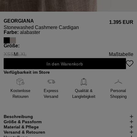
GEORGIANA
1.395 EUR
Stonewashed Cashmere Cardigan
auswählen
Farbe
:
alabaster
auswählen
Größe
:
XS
S
M
L
XL
Maßtabelle
(Diese Option ist zurzeit nicht verfügbar.)
(Diese Option ist zurzeit nicht verfügbar.)
(Diese Option ist zurzeit nicht verfügbar.)
(Diese Option ist zurzeit nicht verfügbar.)
In den Warenkorb
Verfügbarkeit im Store
Kostenlose
Express
Qualität &
Personal
Retouren
Versand
Langlebigkeit
Shopping
Beschreibung
Größe & Passform
Material & Pflege
Versand & Retouren