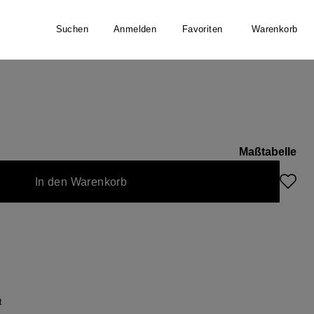
Suchen
Anmelden
Favoriten
Warenkorb
llover
Maßtabelle
nicht verfügbar.)
 zurzeit nicht verfügbar.)
In den Warenkorb
t