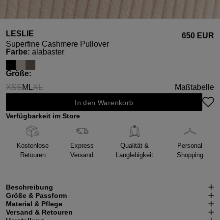
LESLIE
650 EUR
Superfine Cashmere Pullover
auswählen
Farbe
:
alabaster
auswählen
Größe
:
XS
S
M
L
XL
Maßtabelle
(Diese Option ist zurzeit nicht verfügbar.)
(Diese Option ist zurzeit nicht verfügbar.)
(Diese Option ist zurzeit nicht verfügbar.)
In den Warenkorb
Verfügbarkeit im Store
Kostenlose
Express
Qualität &
Personal
Retouren
Versand
Langlebigkeit
Shopping
Beschreibung
Größe & Passform
Material & Pflege
Versand & Retouren